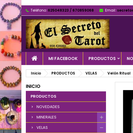
Teléfono:
625048323 / 670859068
Email:
secreto
MI FACEBOOK
PRODUCTOS
NO
Inicio
PRODUCTOS
VELAS
Velón Ritual
INICIO
PRODUCTOS
NOVEDADES
MINERALES
VELAS