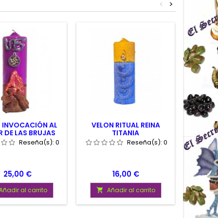
<
>
 INVOCACIÓN AL
VELON RITUAL REINA
RITUA
 DE LAS BRUJAS
TITANIA
MANO 
Reseña(s):
0
Reseña(s):
0
Precio
Precio
25,00 €
16,00 €
Añadir al carrito
Añadir al carrito
A

