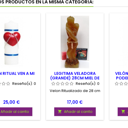
OS PRODUCTOS EN LA MISMA CATEGORÍA:
 RITUAL VEN A MI
LEGITIMA VELADORA
VELÓN
(GRANDE) 28CM MIEL DE
PODER
AMOR
Reseña(s):
0
Reseña(s):
0
Velon Ritualizado de 28 cm
Precio
Precio
25,00 €
17,00 €
Añadir al carrito
Añadir al carrito

