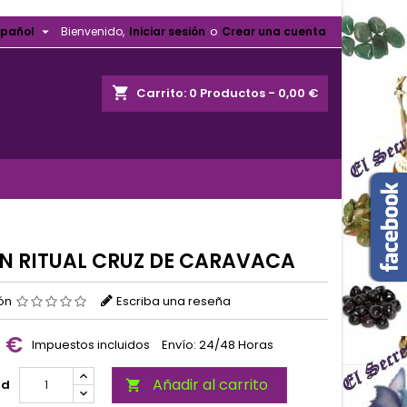

spañol
Bienvenido,
Iniciar sesión
o
Crear una cuenta
shopping_cart
Carrito:
0
Productos - 0,00 €
N RITUAL CRUZ DE CARAVACA
ión
Escriba una reseña
0 €
Impuestos incluidos
Envío: 24/48 Horas
Añadir al carrito
ad
