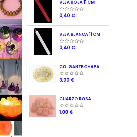
VELA ROJA 11 CM
Precio
0,40 €
VELA BLANCA 11 CM
Precio
0,40 €
COLGANTE CHAPA NACAR TETRAGRAMATON 5 CM
Precio
3,00 €
CUARZO ROSA
Precio
1,00 €