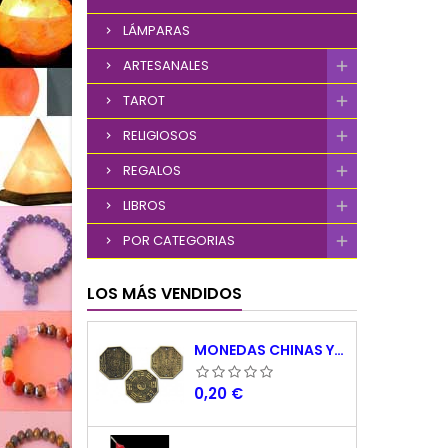
LÁMPARAS
ARTESANALES
TAROT
RELIGIOSOS
REGALOS
LIBROS
POR CATEGORIAS
LOS MÁS VENDIDOS
MONEDAS CHINAS YING YANG
Precio
0,20 €