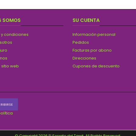
S SOMOS
SU CUENTA
 y condiciones
Información personal
sotros
Pedidos
guro
Facturas por abono
anos
Direcciones
 sitio web
Cupones de descuento
olítica
© Copyright 2026 El Secreto del Tarot. All Rights Reserved.