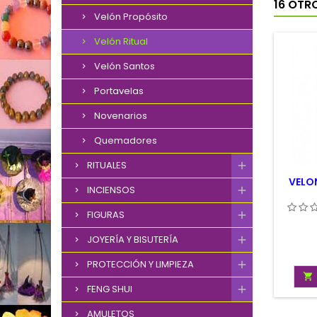
16 OTR
Velón Propósito
Velón Ritual
Velón Santos
Portavelas
Novenarios
Quemadores
RITUALES
VELON
INCIENSOS
FIGURAS
JOYERÍA Y BISUTERÍA
PROTECCIÓN Y LIMPIEZA

FENG SHUI
AMULETOS