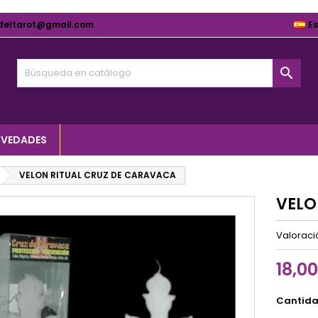
deltarot@gmail.com
E

VEDADES
VELON RITUAL CRUZ DE CARAVACA
VELO
Valorac
18,0
Cantid