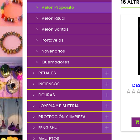
16 ALT
Velón Propósito
Velón Ritual
Velón Santos
Portavelas
Novenarios
Quemadores
RITUALES
INCIENSOS
DE
FIGURAS
JOYERÍA Y BISUTERÍA
PROTECCIÓN Y LIMPIEZA

FENG SHUI
AMULETOS