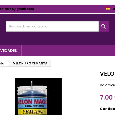
deltarot@gmail.com
E

VEDADES
ito
VELON PRO YEMANYA
VELO
Valorac
7,00
Cantid