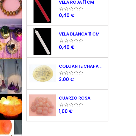
VELA ROJA 11 CM
Precio
0,40 €
VELA BLANCA 11 CM
Precio
0,40 €
COLGANTE CHAPA NACAR TETRAGRAMATON 5 CM
Precio
3,00 €
CUARZO ROSA
Precio
1,00 €