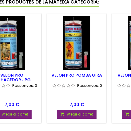
RES PRODUCTES DE LA MATEIXA CATEGORIA:
VELON PRO
VELON PRO POMBA GIRA
VELON
SHACEDOR.JPG
Ressenyes:
0
Ressenyes:
0
Preu
Preu
7,00 €
7,00 €
Afegir al carret
Afegir al carret

