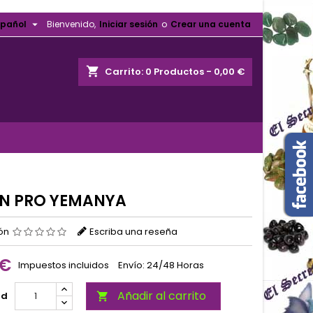

spañol
Bienvenido,
Iniciar sesión
o
Crear una cuenta
shopping_cart
Carrito:
0
Productos - 0,00 €
N PRO YEMANYA
ión
Escriba una reseña
 €
Impuestos incluidos
Envío: 24/48 Horas
Añadir al carrito
ad
