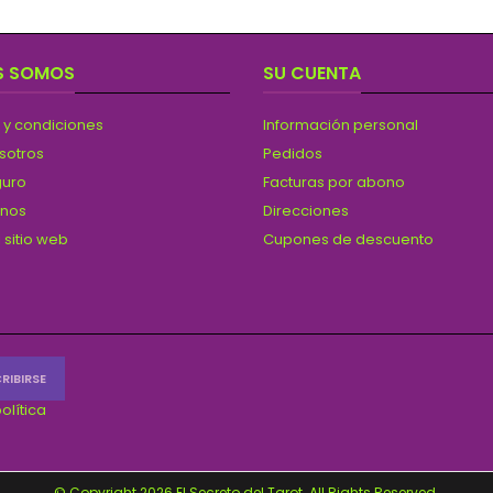
S SOMOS
SU CUENTA
 y condiciones
Información personal
sotros
Pedidos
guro
Facturas por abono
anos
Direcciones
 sitio web
Cupones de descuento
olítica
© Copyright 2026 El Secreto del Tarot. All Rights Reserved.