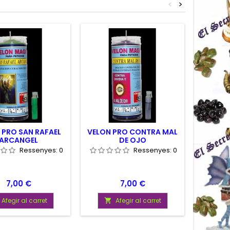
<
>
 PRO SAN RAFAEL
VELON PRO CONTRA MAL
VELO
ARCANGEL
DE OJO
CORA
Ressenyes:
0
Ressenyes:
0
Preu
Preu
7,00 €
7,00 €
Afegir al carret
Afegir al carret

