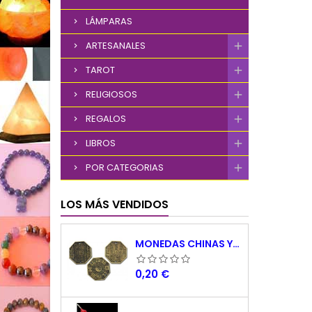
LÁMPARAS
ARTESANALES
TAROT
RELIGIOSOS
REGALOS
LIBROS
POR CATEGORIAS
LOS MÁS VENDIDOS
MONEDAS CHINAS YING YANG
Precio
0,20 €