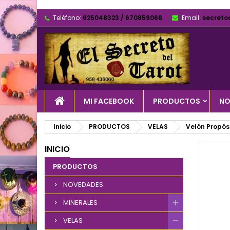
Teléfono:
625048323 / 670859068
Email:
secreto
MI FACEBOOK
PRODUCTOS
NO
Inicio
PRODUCTOS
VELAS
Velón Propós
INICIO
PRODUCTOS
NOVEDADES
MINERALES
VELAS