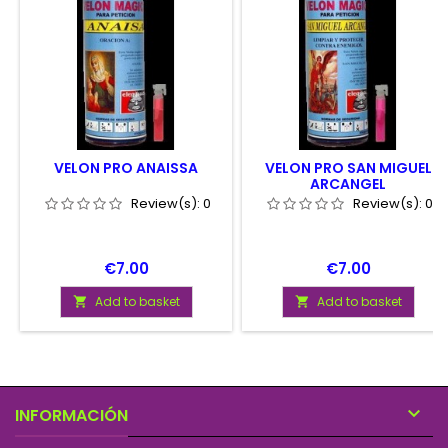
VELON PRO ANAISSA
VELON PRO SAN MIGUEL
ARCANGEL
Review(s):
0
Review(s):
0
Price
Price
€7.00
€7.00
Add to basket
Add to basket



INFORMACIÓN