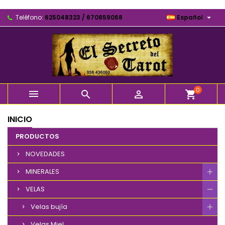

Teléfono:
625048323 / 670859068
Español
0



shopping_cart
INICIO
PRODUCTOS
NOVEDADES
MINERALES
VELAS
Velas bujía
Velas Miel