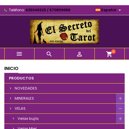

Teléfono:
625048323 / 670859068
Español
0



shopping_cart
INICIO
PRODUCTOS
NOVEDADES
MINERALES
VELAS
Velas bujía
Velas Miel