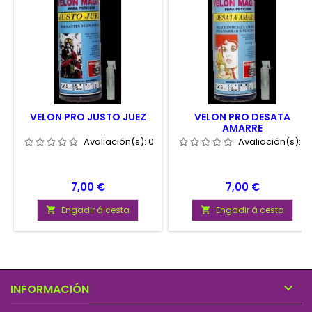
VELON PRO JUSTO JUEZ
VELON PRO DESATA
AMARRE
Avaliación(s):
0
Avaliación(s):
0
Prezo
Prezo
7,00 €
7,00 €
Engadir á cesta
Engadir á cesta



INFORMACIÓN