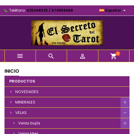

Teléfono:
625048323 / 670859068
Español
0



shopping_cart
INICIO
PRODUCTOS
NOVEDADES
MINERALES
VELAS
Velas bujía
Velas Miel