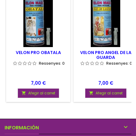
VELON PRO OBATALA
VELON PRO ANGEL DE LA
GUARDA
Ressenyes:
0
Ressenyes:
0
Preu
Preu
7,00 €
7,00 €
Afegir al carret
Afegir al carret



INFORMACIÓN