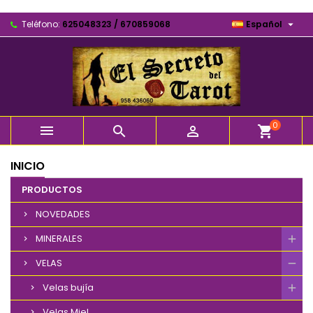

Teléfono:
625048323 / 670859068
Español
0



shopping_cart
INICIO
PRODUCTOS
NOVEDADES
MINERALES
VELAS
Velas bujía
Velas Miel