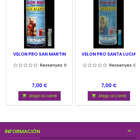
VELON PRO SAN MARTIN
VELON PRO SANTA LUCIA
Ressenyes:
0
Ressenyes:
0
Preu
Preu
7,00 €
7,00 €
Afegir al carret
Afegir al carret



INFORMACIÓN