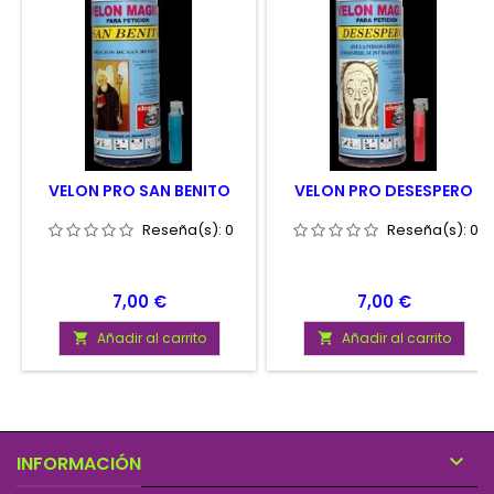
VELON PRO SAN BENITO
VELON PRO DESESPERO
Reseña(s):
0
Reseña(s):
0
Precio
Precio
7,00 €
7,00 €
Añadir al carrito
Añadir al carrito



INFORMACIÓN