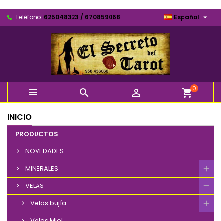

Teléfono:
625048323 / 670859068
Español
0



shopping_cart
INICIO
PRODUCTOS
NOVEDADES
MINERALES
VELAS
Velas bujía
Velas Miel