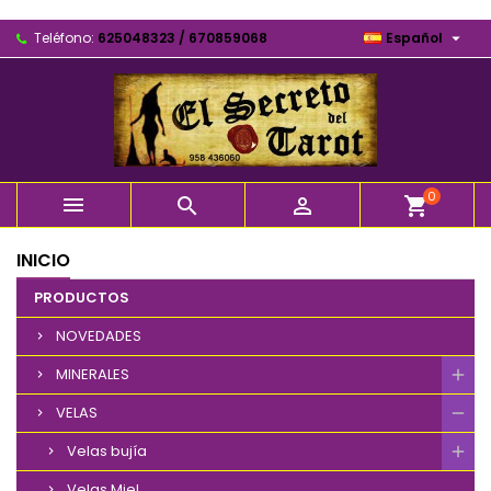

Teléfono:
625048323 / 670859068
Español
0



shopping_cart
INICIO
PRODUCTOS
NOVEDADES
MINERALES
VELAS
Velas bujía
Velas Miel