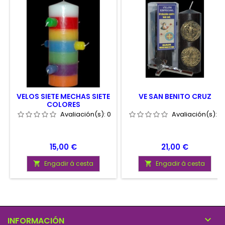
VELOS SIETE MECHAS SIETE
VE SAN BENITO CRUZ
COLORES
Avaliación(s):
0
Avaliación(s):
0
Prezo
Prezo
15,00 €
21,00 €
Engadir á cesta
Engadir á cesta



INFORMACIÓN