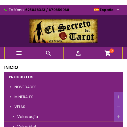

Teléfono:
625048323 / 670859068
Español
0



shopping_cart
INICIO
PRODUCTOS
NOVEDADES
MINERALES
VELAS
Velas bujía
Velas Miel