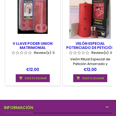
V LLAVE PODER UNION
VELÓN ESPECIAL
MATRIMONIAL
POTENCIADO DE PETICIÓN
AMARRADO Y CLAVETEADO
Review(s):
0
Review(s):
0
Velón Ritual Especial de
Petición Amarrado y
Claveteado. con completas
Price
Price
€12.00
€12.00
instrucciones de uso y todos
los elementos necesarios
Add to basket
Add to basket


para su realización. Velón de
Calidad y Potenciado para
Amarrar y Clavetear a la
Persona Amada. Presentado
en Cajita de cartón.

INFORMACIÓN