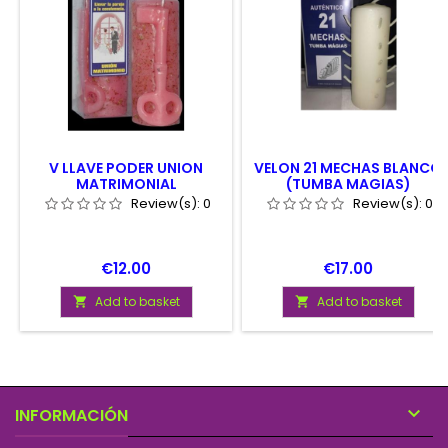
V LLAVE PODER UNION
VELON 21 MECHAS BLANCO
MATRIMONIAL
(TUMBA MAGIAS)
Review(s):
0
Review(s):
0
Price
Price
€12.00
€17.00
Add to basket
Add to basket



INFORMACIÓN