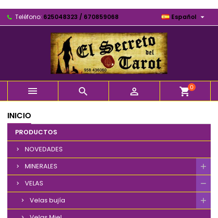

Teléfono:
625048323 / 670859068
Español
0



shopping_cart
INICIO
PRODUCTOS
NOVEDADES
MINERALES
VELAS
Velas bujía
Velas Miel