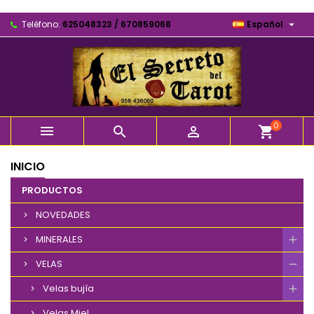

Teléfono:
625048323 / 670859068
Español
0



shopping_cart
INICIO
PRODUCTOS
NOVEDADES
MINERALES
VELAS
Velas bujía
Velas Miel