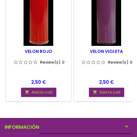
VELON ROJO
VELON VIOLETA
Review(s):
0
Review(s):
0
Price
Price
2,50 €
2,50 €
Add to cart
Add to cart



INFORMACIÓN