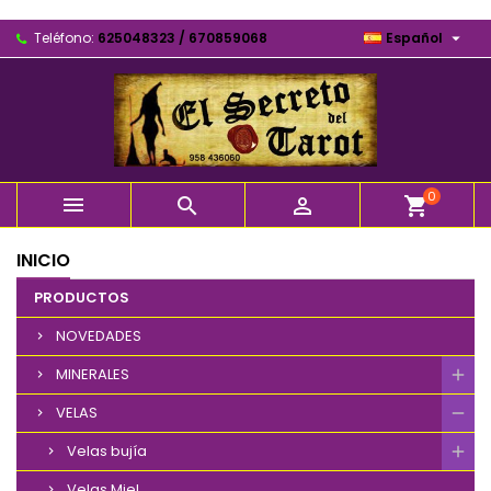

Teléfono:
625048323 / 670859068
Español
0



shopping_cart
INICIO
PRODUCTOS
NOVEDADES
MINERALES
VELAS
Velas bujía
Velas Miel