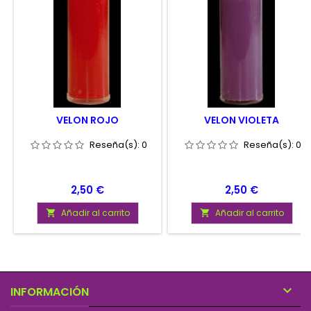
VELON ROJO
VELON VIOLETA
Reseña(s):
0
Reseña(s):
0
Precio
Precio
2,50 €
2,50 €
Añadir al carrito
Añadir al carrito



INFORMACIÓN