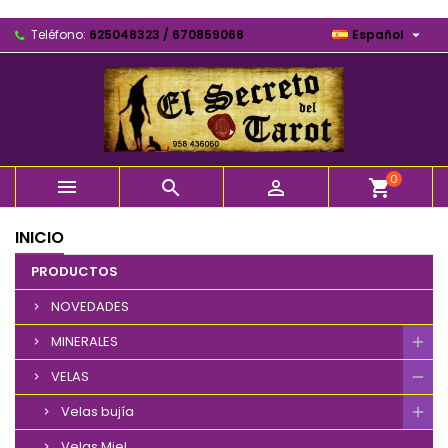

Teléfono:
625048323 / 670859068
Español
0



shopping_cart
INICIO
PRODUCTOS
NOVEDADES
MINERALES
VELAS
Velas bujía
Velas Miel