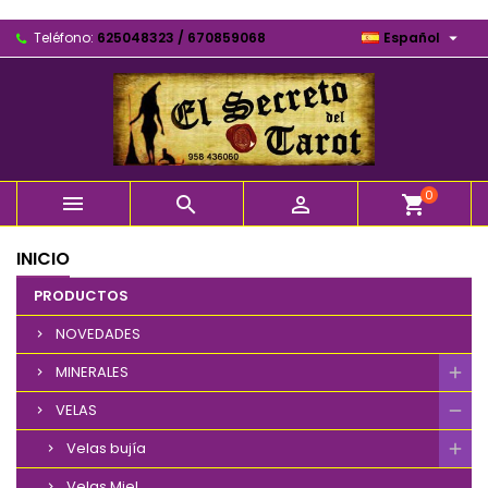

Teléfono:
625048323 / 670859068
Español
0



shopping_cart
INICIO
PRODUCTOS
NOVEDADES
MINERALES
VELAS
Velas bujía
Velas Miel