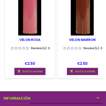
VELON ROSA
VELON MARRON
Review(s):
0
Review(s):
0
Price
Price
€2.50
€2.50
Add to basket
Add to basket



INFORMACIÓN