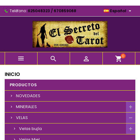

Teléfono:
625048323 / 670859068
Español
0



shopping_cart
INICIO
PRODUCTOS
NOVEDADES
MINERALES
VELAS
Velas bujía
Velas Miel