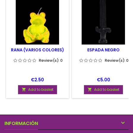
RANA (VARIOS COLORES)
ESPADA NEGRO
Review(s):
0
Review(s):
0
Price
Price
€2.50
€5.00
Add to basket
Add to basket



INFORMACIÓN