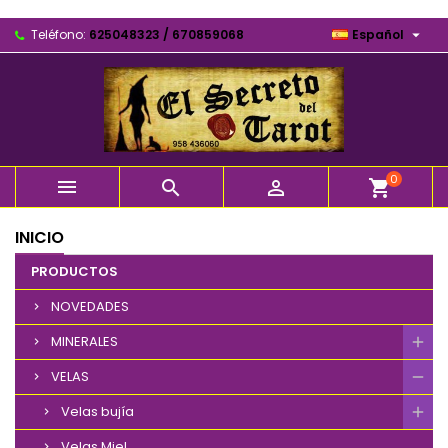

Teléfono:
625048323 / 670859068
Español
0



shopping_cart
INICIO
PRODUCTOS
NOVEDADES
MINERALES
VELAS
Velas bujía
Velas Miel