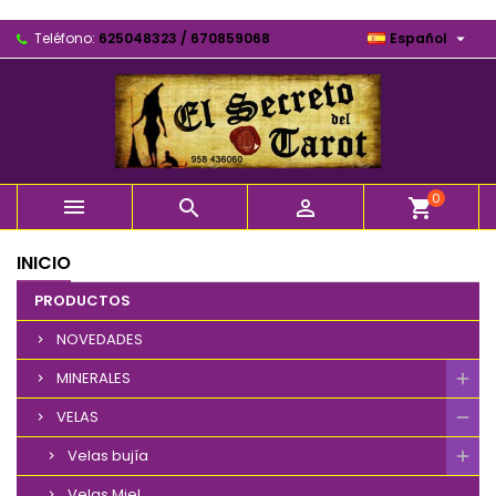

Teléfono:
625048323 / 670859068
Español
0



shopping_cart
INICIO
PRODUCTOS
NOVEDADES
MINERALES
VELAS
Velas bujía
Velas Miel