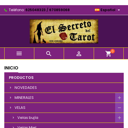

Teléfono:
625048323 / 670859068
Español
0



shopping_cart
INICIO
PRODUCTOS
NOVEDADES
MINERALES
VELAS
Velas bujía
Velas Miel