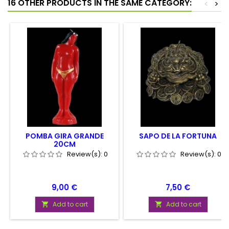
16 OTHER PRODUCTS IN THE SAME CATEGORY:
<
>
POMBA GIRA GRANDE
SAPO DE LA FORTUNA
20CM
Review(s):
0
Review(s):
0
Price
Price
9,00 €
7,50 €
Add to cart
Add to cart

