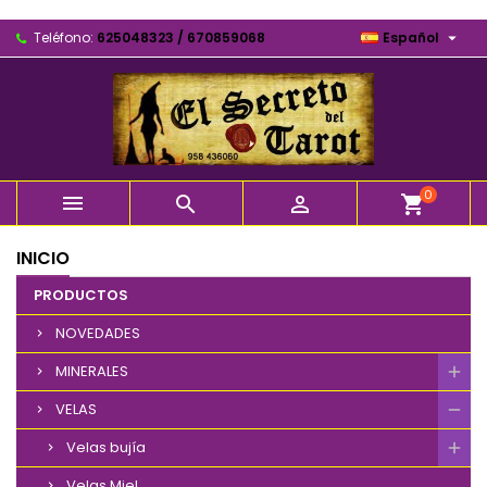

Teléfono:
625048323 / 670859068
Español
0



shopping_cart
INICIO
PRODUCTOS
NOVEDADES
MINERALES
VELAS
Velas bujía
Velas Miel