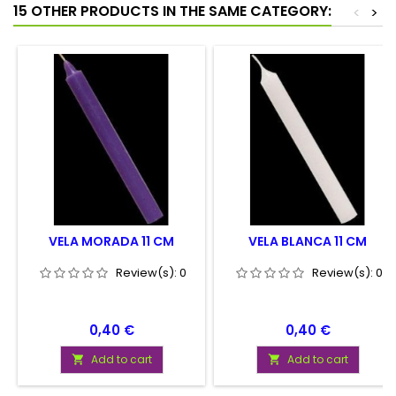
15 OTHER PRODUCTS IN THE SAME CATEGORY:
<
>
VELA MORADA 11 CM
VELA BLANCA 11 CM
Review(s):
0
Review(s):
0
Price
Price
0,40 €
0,40 €
Add to cart
Add to cart

