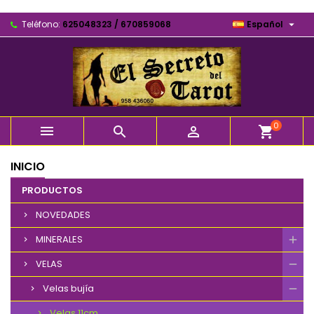

Teléfono:
625048323 / 670859068
Español
0



shopping_cart
INICIO
PRODUCTOS
NOVEDADES
MINERALES
VELAS
Velas bujía
Velas 11cm