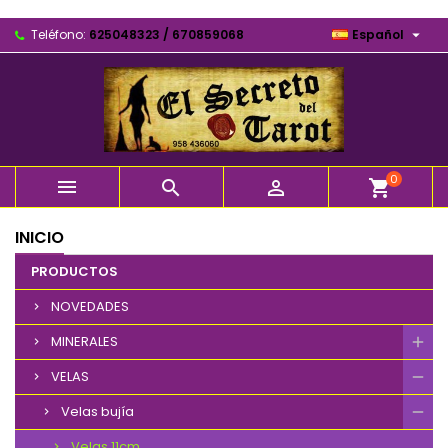

Teléfono:
625048323 / 670859068
Español
0



shopping_cart
INICIO
PRODUCTOS
NOVEDADES
MINERALES
VELAS
Velas bujía
Velas 11cm