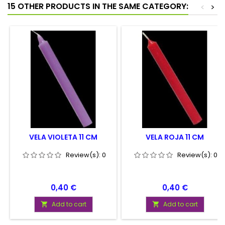
15 OTHER PRODUCTS IN THE SAME CATEGORY:
<
>
VELA VIOLETA 11 CM
VELA ROJA 11 CM
Review(s):
0
Review(s):
0
Price
Price
0,40 €
0,40 €
Add to cart
Add to cart

