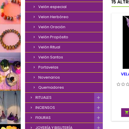
15 ALT
Velón especial
Velon Herbóreo
Velón Oración
Velón Propósito
Velón Ritual
Velón Santos
Portavelas
VEL
Novenarios
Quemadores
RITUALES
INCIENSOS

FIGURAS
JOYERÍA Y BISUTERÍA