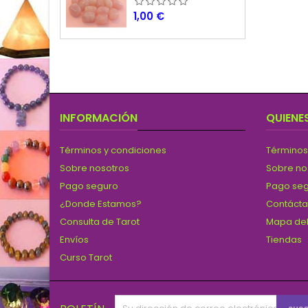
Precio
1,00 €
INFORMACIÓN
QUIENE
Términos y condiciones
Términos
Sobre nosotros
Sobre no
Pago seguro
Pago se
¿Donde Estamos?
Contáct
Consulta de Tarot
Mapa del
Envíos
Tiendas
Curso Tarot