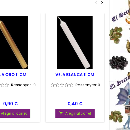
<
>
LA ORO 11 CM
VELA BLANCA 11 CM
VELA
Ressenyes:
0
Ressenyes:
0
Preu
Preu
0,90 €
0,40 €
Afegir al carret
Afegir al carret

