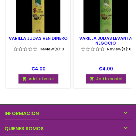
VARILLA JUDAS VEN DINERO
VARILLA JUDAS LEVANTA
NEGOCIO
Review(s):
0
Review(s):
0
Price
Price
€4.00
€4.00
Add to basket
Add to basket



INFORMACIÓN

QUIENES SOMOS