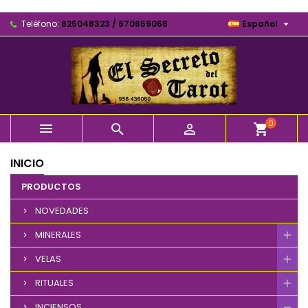

Teléfono:
625048323 / 670859068
Español
0



shopping_cart
INICIO
PRODUCTOS
NOVEDADES
MINERALES
VELAS
RITUALES
INCIENSOS