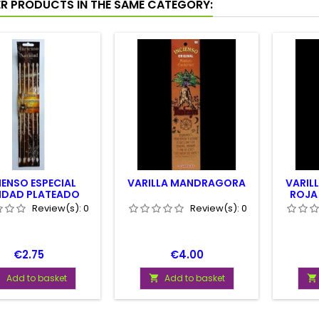
ER PRODUCTS IN THE SAME CATEGORY:
IENSO ESPECIAL
VARILLA MANDRAGORA
VARIL
IDAD PLATEADO
ROJA
Review(s):
0
Review(s):
0
Price
Price
€2.75
€4.00
Add to basket
Add to basket


