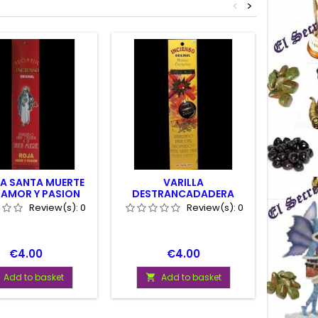
<
>
LA SANTA MUERTE
VARILLA
VARILL
 AMOR Y PASION
DESTRANCADADERA
Review(s):
0
Review(s):
0
Price
Price
€4.00
€4.00
Add to basket
Add to basket

