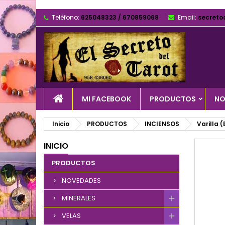
Teléfono:
625048323 / 670859068
Email:
secreto
MI FACEBOOK
PRODUCTOS
NO
Inicio
PRODUCTOS
INCIENSOS
Varilla 
INICIO
PRODUCTOS
NOVEDADES
MINERALES
VELAS