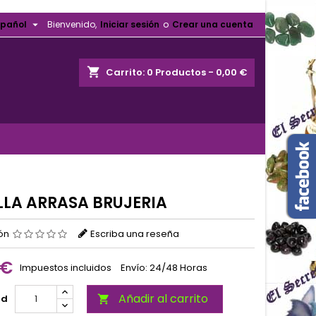

spañol
Bienvenido,
Iniciar sesión
o
Crear una cuenta
shopping_cart
Carrito:
0
Productos - 0,00 €
LLA ARRASA BRUJERIA
ión
Escriba una reseña
 €
Impuestos incluidos
Envío: 24/48 Horas
Añadir al carrito
ad
