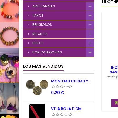
16 OTH
ARTESANALES
TAROT
RELIGIOSOS
REGALOS
LIBROS
POR CATEGORIAS
LOS MÁS VENDIDOS
INC
NAV
MONEDAS CHINAS YING YANG
Precio
0,20 €
VELA ROJA 11 CM