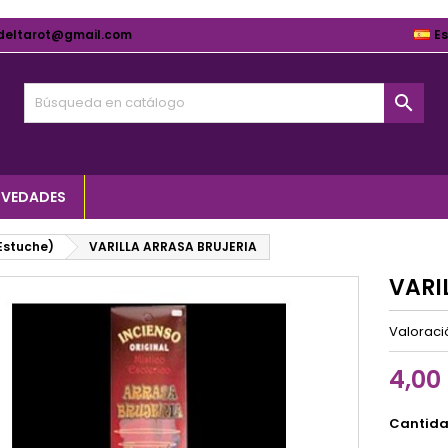
deltarot@gmail.com
E

VEDADES
(Estuche)
VARILLA ARRASA BRUJERIA
VARI
Valorac
4,00
Cantid