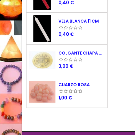
Precio
0,40 €
VELA BLANCA 11 CM
Precio
0,40 €
COLGANTE CHAPA NACAR TETRAGRAMATON 5 CM
Precio
3,00 €
CUARZO ROSA
Precio
1,00 €