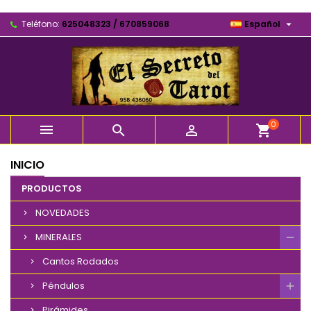

Teléfono:
625048323 / 670859068
Español
0



shopping_cart
INICIO
PRODUCTOS
NOVEDADES
MINERALES
Cantos Rodados
Péndulos
Pirámides