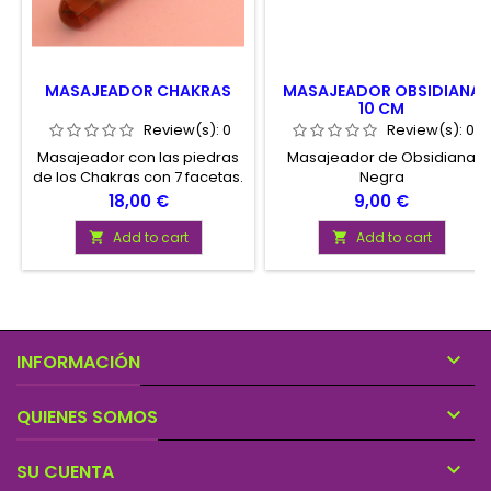
MASAJEADOR CHAKRAS
MASAJEADOR OBSIDIANA
10 CM
Review(s):
0
Review(s):
0
Masajeador con las piedras
Masajeador de Obsidiana
de los Chakras con 7 facetas.
Negra
Tamaño medio: 11 cm x 1,8 cm
Price
Price
18,00 €
9,00 €
x 1,8 cm. Peso medio: 85 gr.
Hecho con las piedras para
Add to cart
Add to cart


el equilibrio de los
siete Chakras, ideal para
masaje antiestrés,
relajamiento, terapias
naturales,
gemoterapia, sanación en

INFORMACIÓN
terapias alternativas y
manipulación de las

energías.
QUIENES SOMOS

SU CUENTA