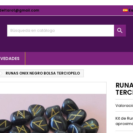
deltarot@gmail.com
E

VEDADES
RUNAS ONIX NEGRO BOLSA TERCIOPELO
RUNA
TERC
Valorac
Kit de R
aproxima