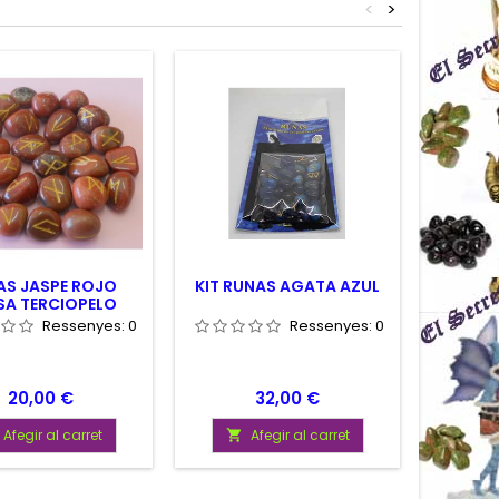
<
>
AS JASPE ROJO
KIT RUNAS AGATA AZUL
KIT RU
SA TERCIOPELO
Ressenyes:
0
Ressenyes:
0
Preu
Preu
20,00 €
32,00 €
Afegir al carret
Afegir al carret

