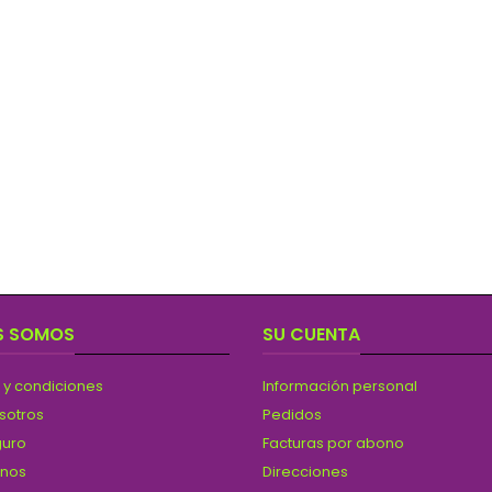
S SOMOS
SU CUENTA
 y condiciones
Información personal
sotros
Pedidos
guro
Facturas por abono
anos
Direcciones