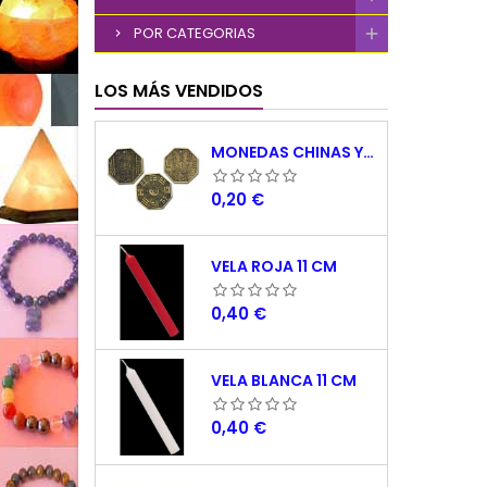
POR CATEGORIAS
LOS MÁS VENDIDOS
MONEDAS CHINAS YING YANG
Precio
0,20 €
VELA ROJA 11 CM
Precio
0,40 €
VELA BLANCA 11 CM
Precio
0,40 €