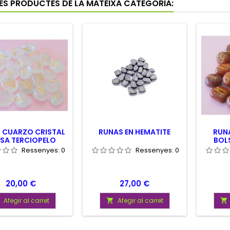
RES PRODUCTES DE LA MATEIXA CATEGORIA:
 CUARZO CRISTAL
RUNAS EN HEMATITE
RUN
SA TERCIOPELO
BOL
Ressenyes:
0
Ressenyes:
0
Preu
Preu
20,00 €
27,00 €
Afegir al carret
Afegir al carret

