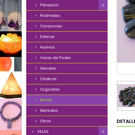
Péndulos
Pirámides
Corazones
Esferas
Huevos
Varas de Poder
Geodas
Chakras
Orgonitas
Runas
Merkaba
DETALL
Otros
VELAS