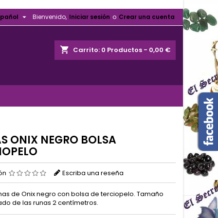

spañol
Bienvenido,
Iniciar sesión
o
Crear una cuenta
shopping_cart
Carrito:
0
Productos - 0,00 €
S ONIX NEGRO BOLSA
IOPELO
ión
Escriba una reseña
unas de Onix negro con bolsa de terciopelo. Tamaño
do de las runas 2 centímetros.