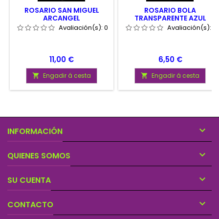
ROSARIO SAN MIGUEL
ROSARIO BOLA
ARCANGEL
TRANSPARENTE AZUL
Avaliación(s):
0
Avaliación(s):
0
Prezo
Prezo
11,00 €
6,50 €
Engadir á cesta
Engadir á cesta



INFORMACIÓN

QUIENES SOMOS

SU CUENTA

CONTACTO