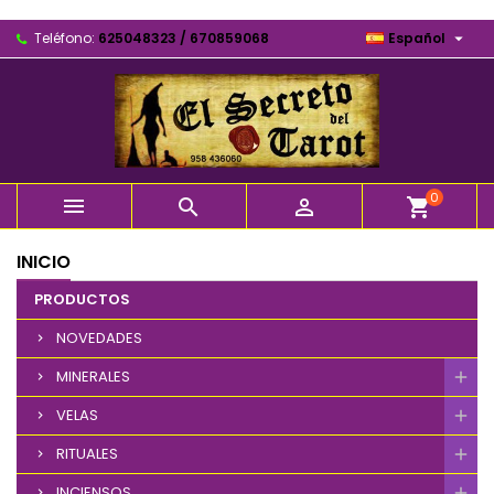

Teléfono:
625048323 / 670859068
Español
0



shopping_cart
INICIO
PRODUCTOS
NOVEDADES
MINERALES
VELAS
RITUALES
INCIENSOS