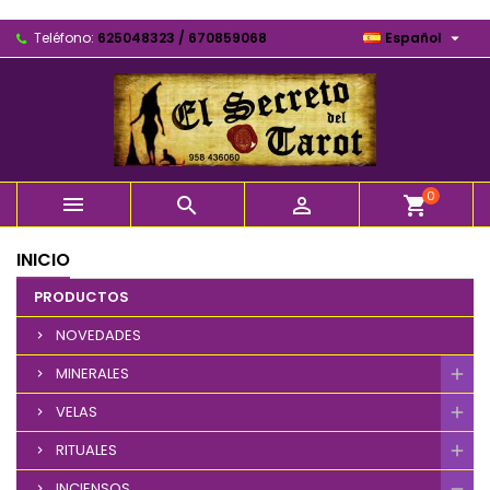

Teléfono:
625048323 / 670859068
Español
0



shopping_cart
INICIO
PRODUCTOS
NOVEDADES
MINERALES
VELAS
RITUALES
INCIENSOS