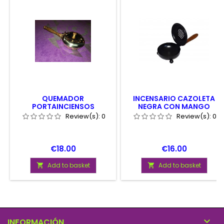
QUEMADOR
INCENSARIO CAZOLETA
PORTAINCIENSOS
NEGRA CON MANGO
QUEMADOR GRANOS
Review(s):
0
Review(s):
0
Price
Price
€18.00
€16.00
Add to basket
Add to basket



INFORMACIÓN