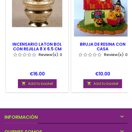
INCENSARIO LATON BOL
BRUJA DE RESINA CON
CON REJILLA 8 X 6.5 CM
CASA
Review(s):
0
Review(s):
0
Price
Price
€16.00
€10.00
Add to basket
Add to basket



INFORMACIÓN

QUIENES SOMOS