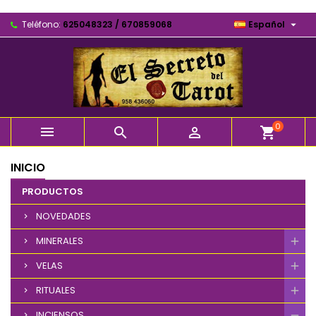

Teléfono:
625048323 / 670859068
Español
0



shopping_cart
INICIO
PRODUCTOS
NOVEDADES
MINERALES
VELAS
RITUALES
INCIENSOS