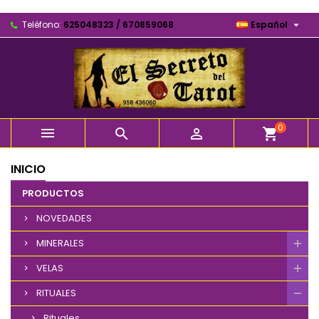

Teléfono:
625048323 / 670859068
Español
0



shopping_cart
INICIO
PRODUCTOS
NOVEDADES
MINERALES
VELAS
RITUALES
Rituales