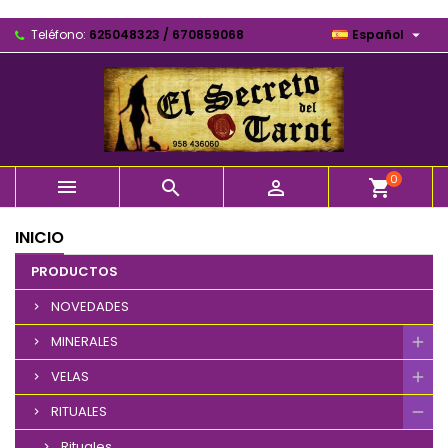

Teléfono:
625048323 / 670859068
Español
0



shopping_cart
INICIO
PRODUCTOS
NOVEDADES
MINERALES
VELAS
RITUALES
Rituales