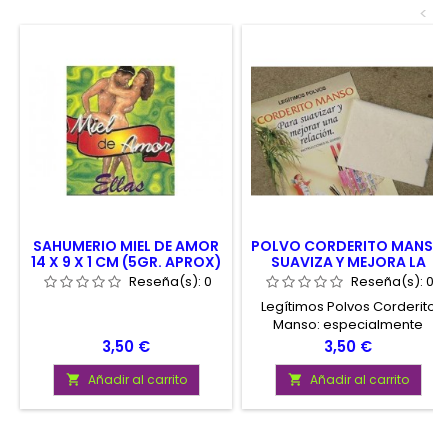
<
SAHUMERIO MIEL DE AMOR
POLVO CORDERITO MANSO
14 X 9 X 1 CM (5GR. APROX)
SUAVIZA Y MEJORA LA
RELACION
Reseña(s):
0
Reseña(s):
0
Legítimos Polvos Corderito
Manso: especialmente
efectivos para suavizar y
Precio
Precio
3,50 €
3,50 €
mejorar una relación. Se
acompaña de instrucciones.
Añadir al carrito
Añadir al carrito

