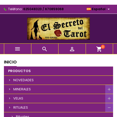

Teléfono:
625048323 / 670859068
Español
0



shopping_cart
INICIO
PRODUCTOS
NOVEDADES
MINERALES
VELAS
RITUALES
Rituales