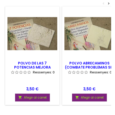
<
>
POLVO DE LAS 7
POLVO ABRECAMINOS
POTENCIAS MEJORA
(COMBATE PROBLEMAS SIN
VENTAS COMERCIALES
SOLUCION)
Ressenyes:
0
Ressenyes:
0
Preu
Preu
3,50 €
3,50 €
Afegir al carret
Afegir al carret

