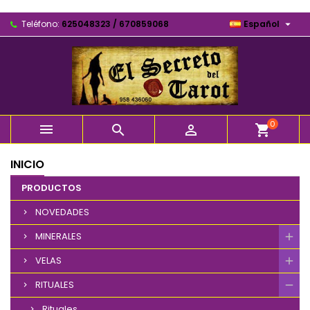

Teléfono:
625048323 / 670859068
Español
0



shopping_cart
INICIO
PRODUCTOS
NOVEDADES
MINERALES
VELAS
RITUALES
Rituales