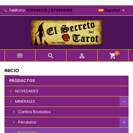

Teléfono:
625048323 / 670859068
Español
0



shopping_cart
INICIO
PRODUCTOS
NOVEDADES
MINERALES
Cantos Rodados
Péndulos
Pirámides