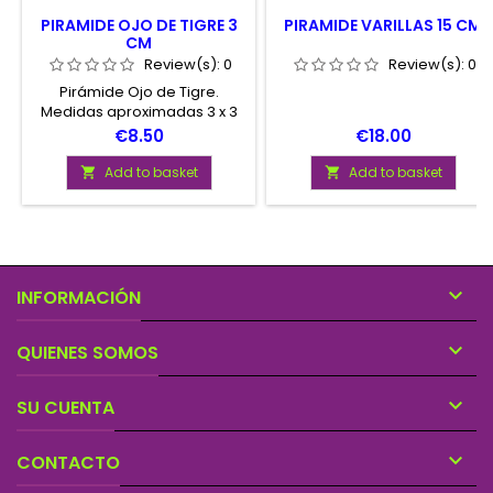
PIRAMIDE OJO DE TIGRE 3
PIRAMIDE VARILLAS 15 CM
CM
Review(s):
0
Review(s):
0
Pirámide Ojo de Tigre.
Medidas aproximadas 3 x 3
centímetros.
Price
Price
€8.50
€18.00
Add to basket
Add to basket



INFORMACIÓN

QUIENES SOMOS

SU CUENTA

CONTACTO