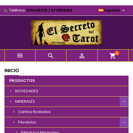

Teléfono:
625048323 / 670859068
Español
0



shopping_cart
INICIO
PRODUCTOS
NOVEDADES
MINERALES
Cantos Rodados
Péndulos
Péndulos Minerales