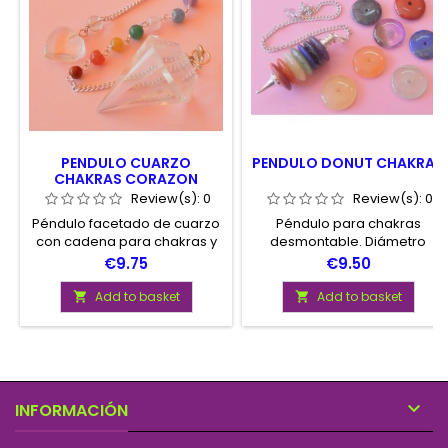
PENDULO CUARZO
PENDULO DONUT CHAKRAS
CHAKRAS CORAZON
Review(s):
0
Review(s):
0
Péndulo facetado de cuarzo
Péndulo para chakras
con cadena para chakras y
desmontable. Diámetro
corazón de cuarzo.
aproximado de las ruedas 2
Price
Price
€9.75
€9.50
Presentado en envase con
centímetros. Largo del
instrucciones de uso.
péndulo entre 5 y 5,5 cm.
Add to basket
Add to basket



INFORMACIÓN