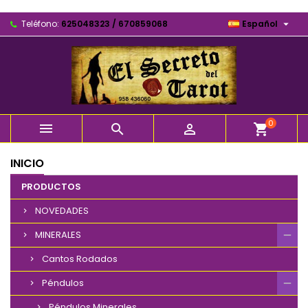

Teléfono:
625048323 / 670859068
Español
0



shopping_cart
INICIO
PRODUCTOS
NOVEDADES
MINERALES
Cantos Rodados
Péndulos
Péndulos Minerales