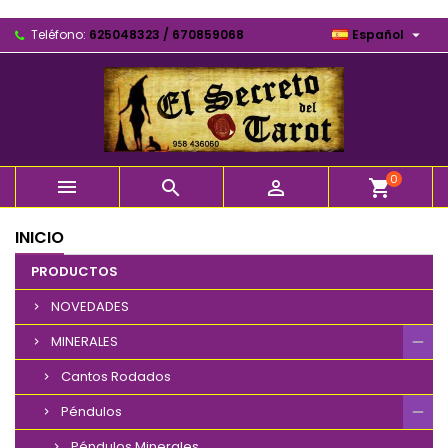

Teléfono:
625048323 / 670859068
Español
0



shopping_cart
INICIO
PRODUCTOS
NOVEDADES
MINERALES
Cantos Rodados
Péndulos
Péndulos Minerales