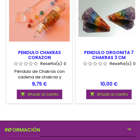
PENDULO CHAKRAS
PENDULO ORGONITA 7
CORAZON
CHAKRAS 3 CM
Reseña(s):
0
Reseña(s):
0
Péndulo de Chakras con
cadena de chakras y
corazón de amatista.
Precio
Precio
9,75 €
10,00 €
Presentado en envase con
instrucciones de uso
Añadir al carrito
Añadir al carrito



INFORMACIÓN