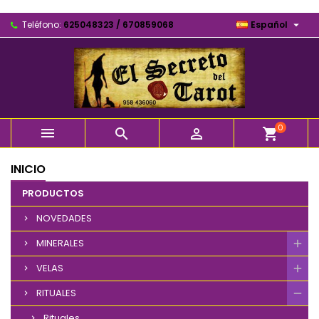

Teléfono:
625048323 / 670859068
Español
0



shopping_cart
INICIO
PRODUCTOS
NOVEDADES
MINERALES
VELAS
RITUALES
Rituales