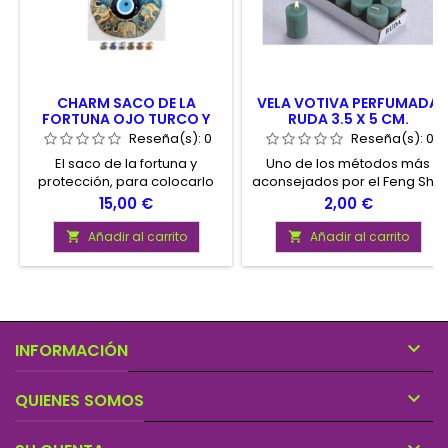
CHARM SACO DE LA
VELA VOTIVA PERFUMADA
FORTUNA OJO TURCO Y
RUDA 3.5 X 5 CM.
ELEFANTE DE POLIESTER 20
Reseña(s):
0
Reseña(s):
0
X 14 CM
El saco de la fortuna y
Uno de los métodos más
protección, para colocarlo
aconsejados por el Feng Shui
dentro de la casa onegocio,
para potenciar la armonía en
Precio
Precio
15,00 €
2,00 €
especialmente detrás de la
el hogar, es limpiar y purificar
puerta principal. Para atraer
las distintas estancias de
Añadir al carrito
Añadir al carrito


el dinero y protección
nuestra casa mediante el
maravilloso aroma de los
perfumes

INFORMACIÓN

QUIENES SOMOS