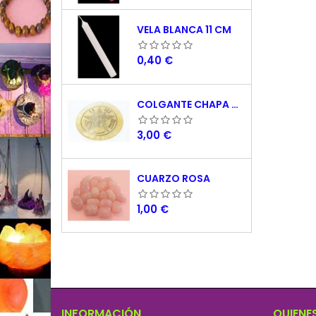
VELA BLANCA 11 CM
Precio
0,40 €
COLGANTE CHAPA NACAR TETRAGRAMATON 5 CM
Precio
3,00 €
CUARZO ROSA
Precio
1,00 €
INFORMACIÓN
QUIENE