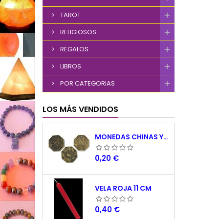
person
TAROT
que 
dispar
RELIGIOSOS
de 
mejora
REGALOS
LIBROS
POR CATEGORIAS
LOS MÁS VENDIDOS
MONEDAS CHINAS YING YANG
Precio
0,20 €
VELA ROJA 11 CM
Precio
0,40 €