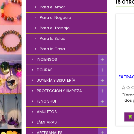
16 OTR
Para el Amor
Para el Negocio
Para el Trabajo
Para la Salud
Para la Casa
INCIENSOS
FIGURAS
EXTRA
JOYERÍA Y BISUTERÍA
PROTECCIÓN Y LIMPIEZA
"Fero
dos 
FENG SHUI
pher
hor
AMULETOS
resum

son s
LÁMPARAS
que env
ARTESANALES
subcon