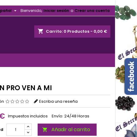

spañol
Bienvenido,
Iniciar sesión
o
Crear una cuenta
shopping_cart
Carrito:
0
Productos - 0,00 €
N PRO VEN A MI
ión
Escriba una reseña
 €
Impuestos incluidos
Envío: 24/48 Horas
Añadir al carrito
ad
