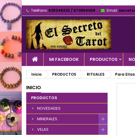
Teléfono:
625048323 / 670859068
Email:
secreto
MI FACEBOOK
PRODUCTOS
NO
Inicio
PRODUCTOS
RITUALES
Para Ellas
INICIO
PRODUCTOS
NOVEDADES
MINERALES
VELAS