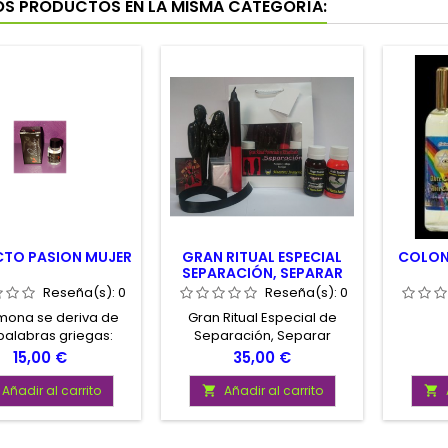
OS PRODUCTOS EN LA MISMA CATEGORÍA:
CTO PASION MUJER
GRAN RITUAL ESPECIAL
COLON
SEPARACIÓN, SEPARAR
PAREJAS
Reseña(s):
0
Reseña(s):
0
mona se deriva de
Gran Ritual Especial de
palabras griegas:
Separación, Separar
an (transferir) y
Parejas. Ritual con
Precio
Precio
15,00 €
35,00 €
mas (excitar). En
completas instrucciones de
en, las feromonas
uso y todos los elementos
Añadir al carrito
Añadir al carrito


ustancias químicas
necesarios para su
ían señales de olor
realización. Gran Ritual de
scientemente a las
Calidad Potenciado de