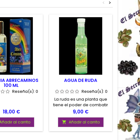
<
>
IA ABRECAMINOS
AGUA DE RUDA
RITUAL 
100 ML
Reseña(s):
0
Reseña(s):
0
La ruda es una planta que
Ritual
tiene el poder de combatir
contra
las malas energías que
cuanto 
Precio
Precio
18,00 €
9,00 €
puedan estar en algun
estar p
lugar determinado. Usa
alte
Añadir al carrito
Añadir al carrito
A


este agua para limpiezas
poderno
de las zonas que
Este s
consideres
utiliza