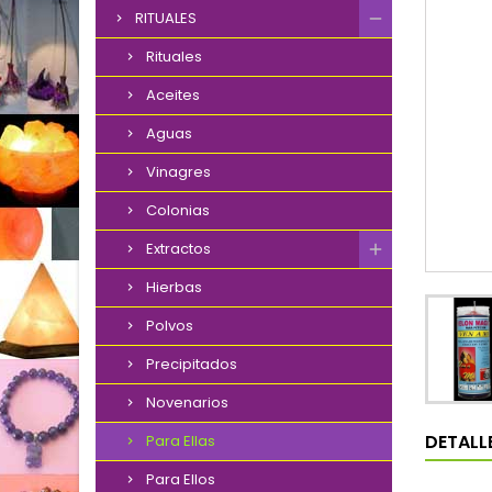
RITUALES
Rituales
Aceites
Aguas
Vinagres
Colonias
Extractos
Hierbas
Polvos
Precipitados
Novenarios
DETALL
Para Ellas
Para Ellos