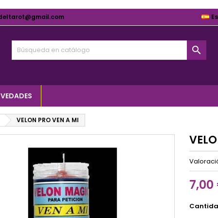
deltarot@gmail.com
E

VEDADES
VELON PRO VEN A MI
VELO
Valorac
7,00
Cantid