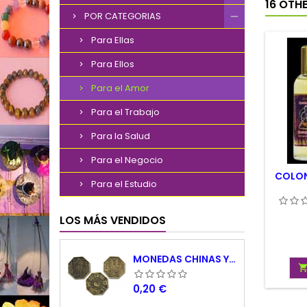
16 OTH
POR CATEGORIAS
Para Ellas
Para Ellos
Para el Amor
Para el Trabajo
Para la Salud
Para el Negocio
COLON
Para el Estudio
LOS MÁS VENDIDOS
MONEDAS CHINAS YING YANG
Precio
0,20 €