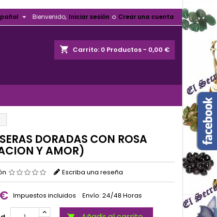

spañol
Bienvenido,
Iniciar sesión
o
Crear una cuenta
shopping_cart
Carrito:
0
Productos - 0,00 €
)
LSERAS DORADAS CON ROSA
ACION Y AMOR)
ión
Escriba una reseña
 €
Impuestos incluidos
Envío: 24/48 Horas
Añadir al carrito
ad