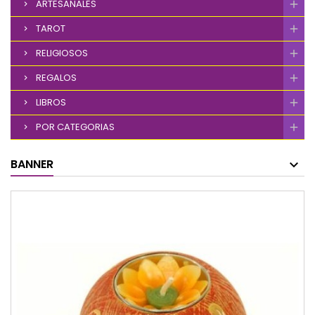
ARTESANALES
TAROT
RELIGIOSOS
REGALOS
LIBROS
POR CATEGORIAS
BANNER