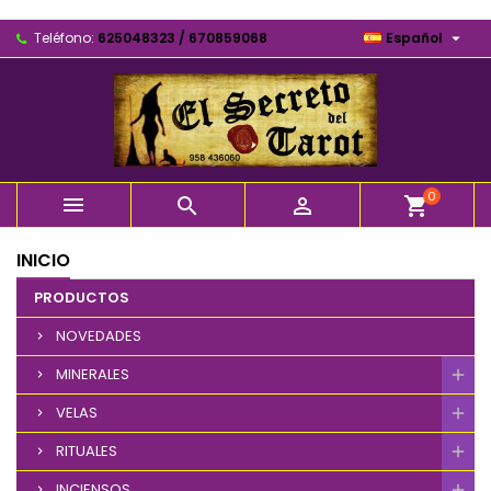

Teléfono:
625048323 / 670859068
Español
0



shopping_cart
INICIO
PRODUCTOS
NOVEDADES
MINERALES
VELAS
RITUALES
INCIENSOS