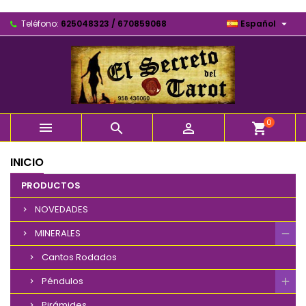

Teléfono:
625048323 / 670859068
Español
0



shopping_cart
INICIO
PRODUCTOS
NOVEDADES
MINERALES
Cantos Rodados
Péndulos
Pirámides