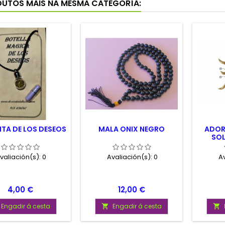
DUTOS MÁIS NA MESMA CATEGORÍA:
ITA DE LOS DESEOS
MALA ONIX NEGRO
ADOR
SOL
valiación(s):
0
Avaliación(s):
0
Av
Prezo
Prezo
4,00 €
12,00 €
Engadir á cesta
Engadir á cesta

