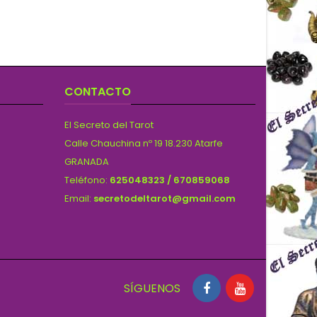
CONTACTO
El Secreto del Tarot
Calle Chauchina nº 19 18.230 Atarfe
GRANADA
Teléfono:
625048323 / 670859068
Email:
secretodeltarot@gmail.com
SÍGUENOS