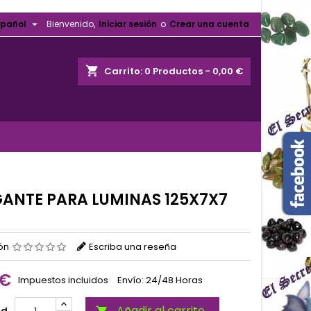

spañol
Bienvenido,
Iniciar sesión
o
Crear una cuenta
shopping_cart
Carrito:
0
Productos - 0,00 €
ANTE PARA LUMINAS 125X7X7
ión
Escriba una reseña
 €
Impuestos incluidos
Envío: 24/48 Horas
Añadir al carrito
ad