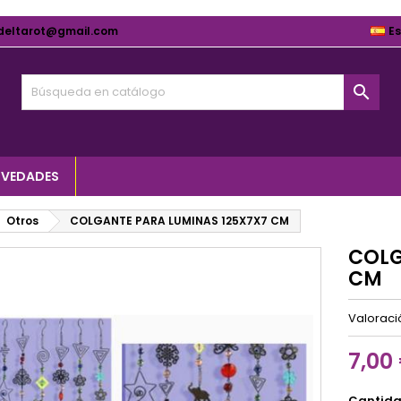
deltarot@gmail.com
E

VEDADES
Otros
COLGANTE PARA LUMINAS 125X7X7 CM
COLG
CM
Valorac
7,00
Cantid