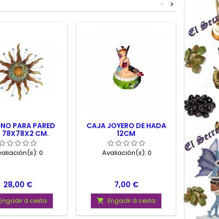
<
>
NO PARA PARED
CAJA JOYERO DE HADA
MER
 78X78X2 CM.
12CM
CRI
aliación(s):
0
Avaliación(s):
0
Av
Prezo
Prezo
28,00 €
7,00 €
Engadir á cesta
Engadir á cesta

