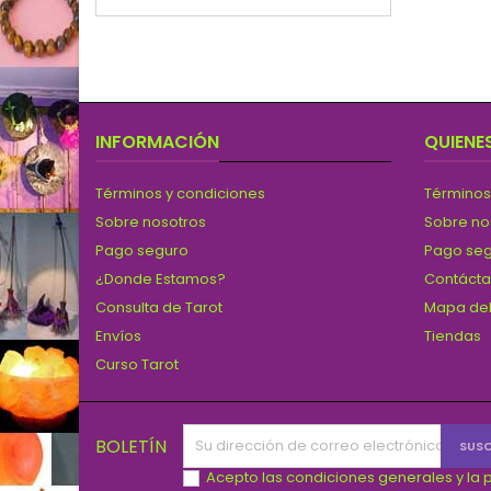
INFORMACIÓN
QUIENE
Términos y condiciones
Términos
Sobre nosotros
Sobre no
Pago seguro
Pago se
¿Donde Estamos?
Contáct
Consulta de Tarot
Mapa del
Envíos
Tiendas
Curso Tarot
BOLETÍN
Acepto las condiciones generales y la p