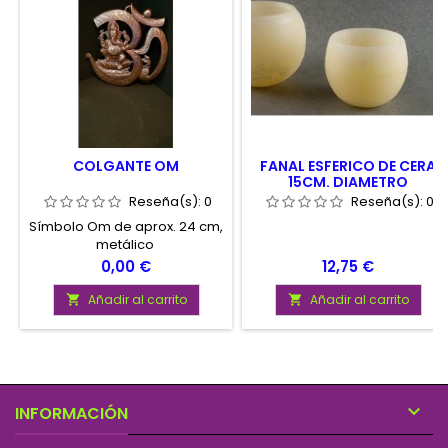
COLGANTE OM
FANAL ESFERICO DE CERA
15CM. DIAMETRO
Reseña(s):
0
Reseña(s):
0
Símbolo Om de aprox. 24 cm,
metálico
Precio
Precio
0,00 €
12,75 €
Añadir al carrito
Añadir al carrito



INFORMACIÓN