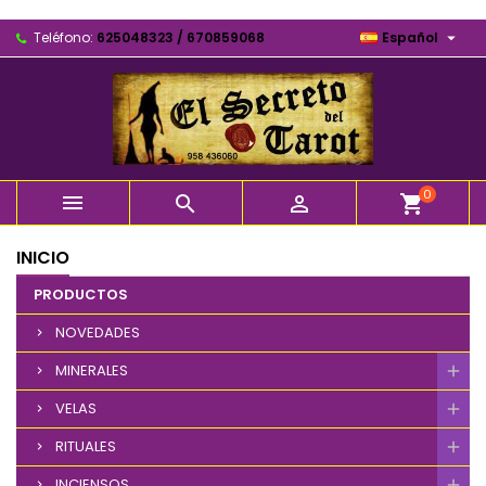

Teléfono:
625048323 / 670859068
Español
0



shopping_cart
INICIO
PRODUCTOS
NOVEDADES
MINERALES
VELAS
RITUALES
INCIENSOS