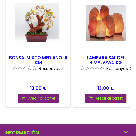
BONSAI MIXTO MEDIANO 16
LAMPARA SAL DEL
CM
HIMALAYA 2 KG
Ressenyes:
0
Ressenyes:
0
Preu
Preu
13,00 €
13,00 €
Afegir al carret
Afegir al carret



INFORMACIÓN