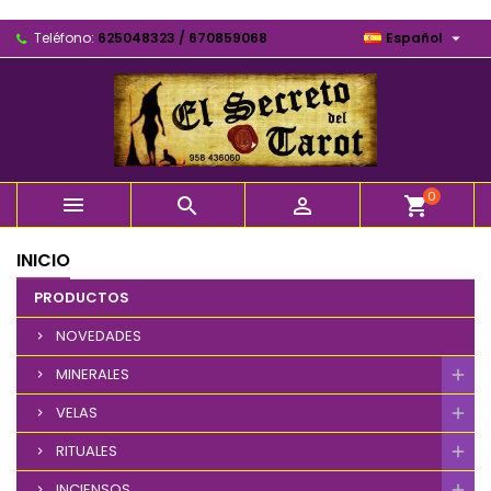

Teléfono:
625048323 / 670859068
Español
0



shopping_cart
INICIO
PRODUCTOS
NOVEDADES
MINERALES
VELAS
RITUALES
INCIENSOS