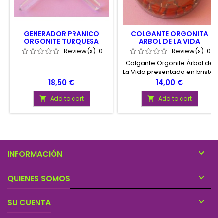
GENERADOR PRANICO
COLGANTE ORGONITA
ORGONITE TURQUESA
ARBOL DE LA VIDA
Review(s):
0
Review(s):
0
Colgante Orgonite Árbol de
La Vida presentada en brister
con cordón para colgar.
Price
Price
18,50 €
14,00 €
Diámetro aproximado del
colgante 4 cm.
Add to cart
Add to cart



INFORMACIÓN

QUIENES SOMOS

SU CUENTA