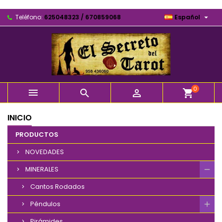

Teléfono:
625048323 / 670859068
Español
0



shopping_cart
INICIO
PRODUCTOS
NOVEDADES
MINERALES
Cantos Rodados
Péndulos
Pirámides