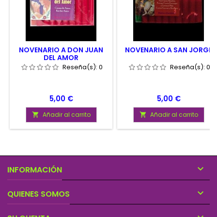
NOVENARIO A DON JUAN
NOVENARIO A SAN JORGE
DEL AMOR
Reseña(s):
0
Reseña(s):
0
Precio
Precio
5,00 €
5,00 €
Añadir al carrito
Añadir al carrito



INFORMACIÓN

QUIENES SOMOS