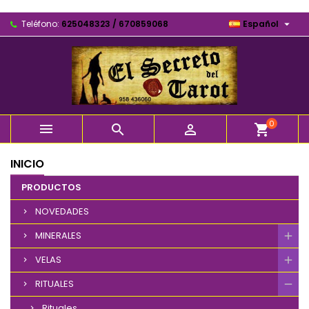

Teléfono:
625048323 / 670859068
Español
0



shopping_cart
INICIO
PRODUCTOS
NOVEDADES
MINERALES
VELAS
RITUALES
Rituales