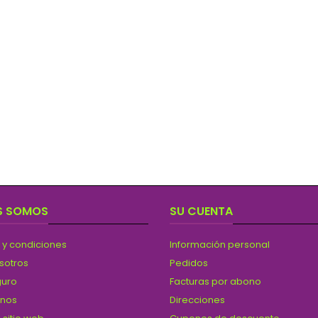
S SOMOS
SU CUENTA
 y condiciones
Información personal
sotros
Pedidos
guro
Facturas por abono
anos
Direcciones