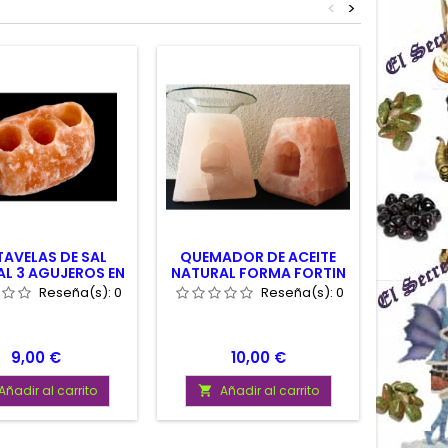
<
>
AVELAS DE SAL
QUEMADOR DE ACEITE
PORTA
L 3 AGUJEROS EN
NATURAL FORMA FORTIN
LINEA
DE SAL DEL HIMALAYA
Reseña(s):
0
Reseña(s):
0
Medidas
de diam
Precio
Precio
9,00 €
10,00 €
Añadir al carrito
Añadir al carrito
A

