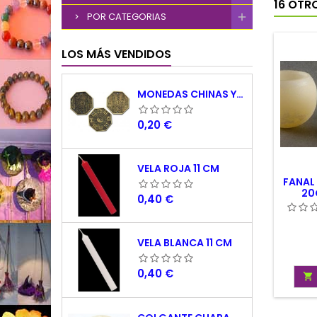
16 OTR
POR CATEGORIAS
LOS MÁS VENDIDOS
MONEDAS CHINAS YING YANG
Precio
0,20 €
VELA ROJA 11 CM
FANAL 
20
Precio
0,40 €
VELA BLANCA 11 CM
Precio
0,40 €
