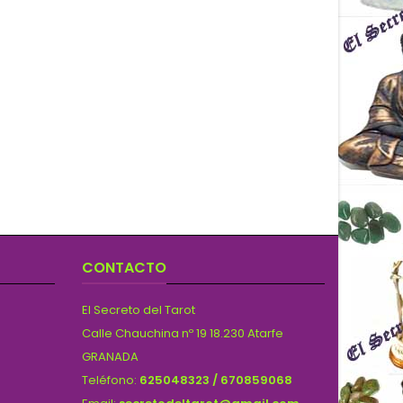
CONTACTO
El Secreto del Tarot
Calle Chauchina nº 19 18.230 Atarfe
GRANADA
Teléfono:
625048323 / 670859068