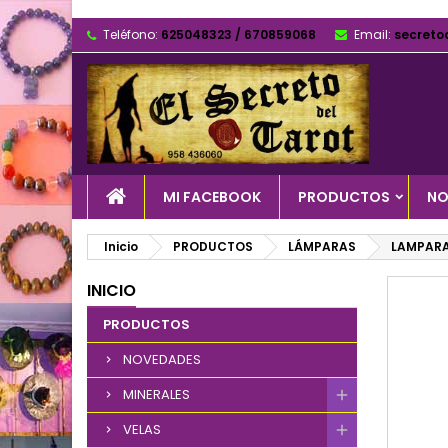
Teléfono:
625048323 / 670859068
Email:
secreto
MI FACEBOOK
PRODUCTOS
NO
Inicio
PRODUCTOS
LÁMPARAS
LAMPARA
INICIO
PRODUCTOS
NOVEDADES
MINERALES
VELAS