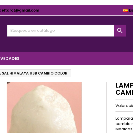
deltarot@gmail.com
E

VEDADES
 SAL HIMALAYA USB CAMBIO COLOR
LAMP
CAMB
Valorac
Lámpara 
cambio r
Medidas 