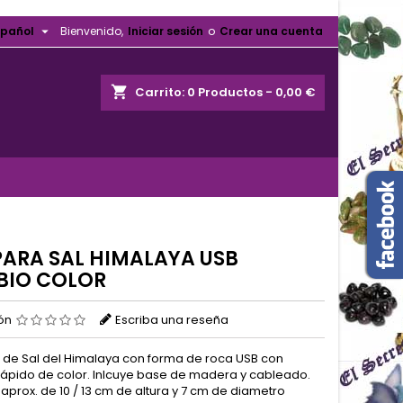

spañol
Bienvenido,
Iniciar sesión
o
Crear una cuenta
shopping_cart
Carrito:
0
Productos - 0,00 €
ARA SAL HIMALAYA USB
IO COLOR
ión
Escriba una reseña
de Sal del Himalaya con forma de roca USB con
ápido de color. Inlcuye base de madera y cableado.
aprox. de 10 / 13 cm de altura y 7 cm de diametro