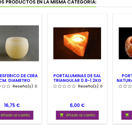
OS PRODUCTOS EN LA MISMA CATEGORÍA:
ESFERICO DE CERA
PORTALUMINAS DE SAL
PORT
CM. DIAMETRO
TRIANGULAR 0.8-1.2KG
NATURA
APROX.
Reseña(s):
0
Reseña(s):
0
Precio
Precio
16,75 €
6,00 €
Añadir al carrito
Añadir al carrito

