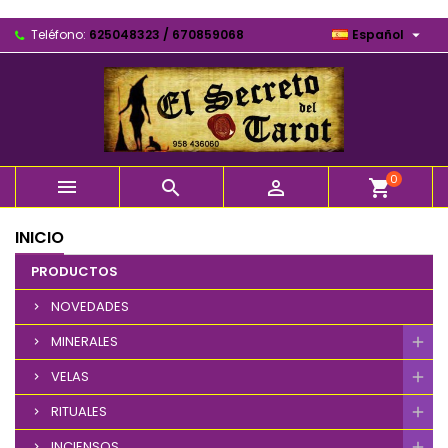

Teléfono:
625048323 / 670859068
Español
0



shopping_cart
INICIO
PRODUCTOS
NOVEDADES
MINERALES
VELAS
RITUALES
INCIENSOS