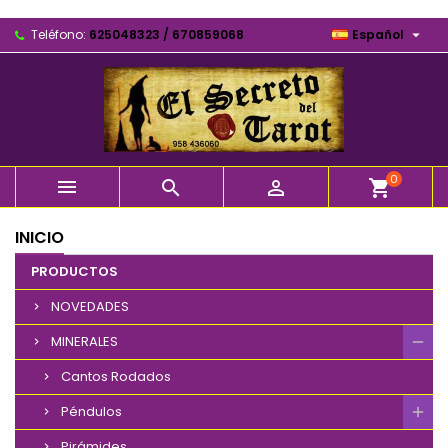

Teléfono:
625048323 / 670859068
Español
0



shopping_cart
INICIO
PRODUCTOS
NOVEDADES
MINERALES
Cantos Rodados
Péndulos
Pirámides