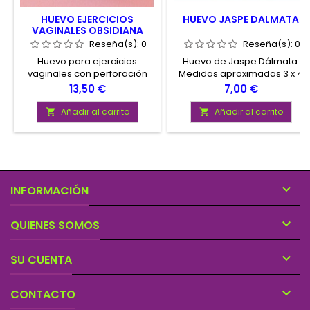
HUEVO EJERCICIOS
HUEVO JASPE DALMATA
VAGINALES OBSIDIANA
Reseña(s):
0
Reseña(s):
0
Huevo para ejercicios
Huevo de Jaspe Dálmata.
vaginales con perforación
Medidas aproximadas 3 x 4
elaborado en Obsidiana.
centímetros.
Precio
Precio
13,50 €
7,00 €
Tamaño aproximado del
huevo 3,5 x 4,5 cm.
Añadir al carrito
Añadir al carrito



INFORMACIÓN

QUIENES SOMOS

SU CUENTA

CONTACTO